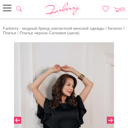
(0)
Farberry - модный бренд элегантной женской одежды
/
Каталог
/
Платья
/
Платье черное Саломея (шелк)