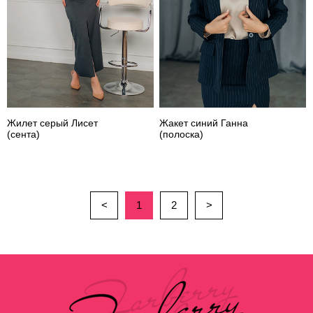
Жилет серый Лисет
Жакет синий Ганна
(сента)
(полоска)
<
1
2
>