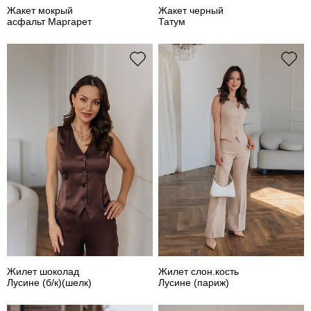
Жакет мокрый
Жакет черный
асфальт Маргарет
Татум
Жилет шоколад
Жилет слон.кость
Лусине (б/к)(шелк)
Лусине (париж)